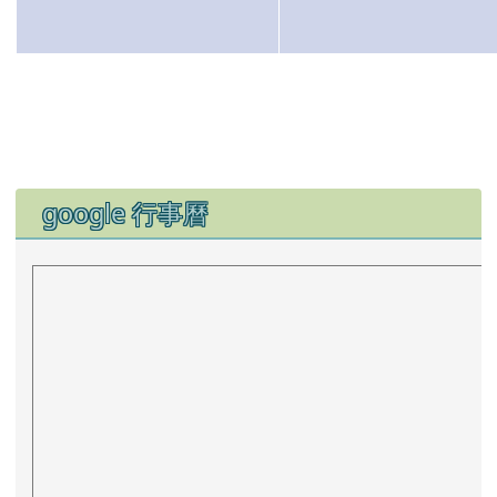
二甲導師
黃亦均
三甲導師
霂霓˙道旿阿攸
四甲導師
林翰
五甲導師
劉詹勳仁
六甲導師
吳品慧
科任老師
古曉嵐
族語老師
鄭忠義