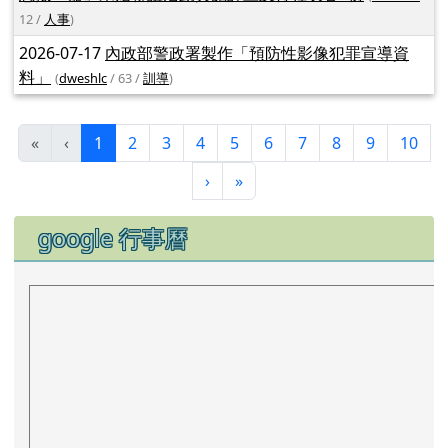
蓮潔西艾美渡假酒店)簽訂特約商店消費優惠合約
(
dweshlc
/
7 /
人事
)
2026-07-17
【轉知】嘉義市政府115年「馬」上幸福．夏
戀抵「嘉」未婚聯誼活動實施計畫及行程表各1份
(
dweshlc
/
12 /
人事
)
2026-07-17
內政部警政署製作「預防性影像犯罪宣導資
料」
(
dweshlc
/ 63 /
訓導
)
(目前頁次)
«
‹
1
2
3
4
5
6
7
8
9
10
下一頁
最後頁
›
»
下中區域內容
google 行事曆