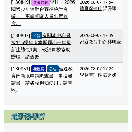
體育保健科
温喬穎
國際少年運動會賽後檢討會
議」，惠請相關人員出席與
會。
[130802]
有關本中心發
2026-08-07 17:49
公告
家庭教育中心
林昀萱
放115學年度本縣國小一年級
新生禮包1案，敬請貴校協助
辦理，請查照。
[130851]
檢送教
2026-08-07 17:24
極重要
公告
學務管理科
石之妍
育部新版申請調查書、申復審
請書，請各校週知使用，請查
照。
最新榮譽榜