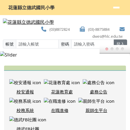
花蓮縣立德武國民小學
跳至主內容區
花蓮縣立德武國民小學
(03)8872824
(03)-8875884
dwes@hlc.edu.tw
帳號
密碼
登入
頁尾區域
上中區域內容
校安通報
花蓮教育處
處務公告
校務系統
在職進修
親師生平台
德武FB社團