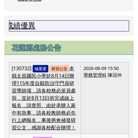
績優異
花蓮縣處務公告
[130732]
本
2026-08-09 15:50
極重要
研習公告
學務管理科
陳冠仲
縣太昌國民小學於8月14日辦
理115年度自殺防治守門員研
習導師場，請各校務必派員參
與，並於8月13日前完成線上
報名，請查照。由於承辦人家
中有急事，請各校教師務必先
行上網報名，事後將會補發研
習公文，感謝各校配合辦理！
[130849]
辦理「2026
2026-08-07 17:54
會議通知