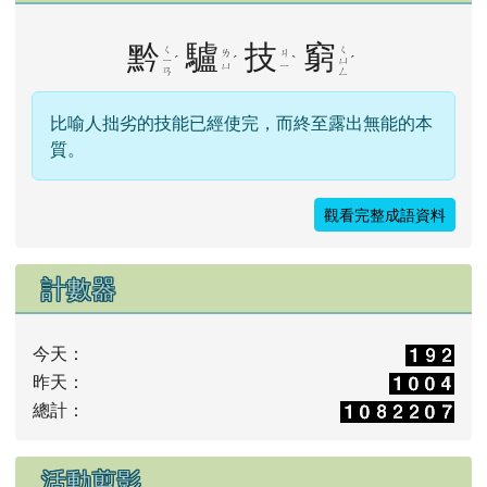
黔
驢
技
窮
ㄑ
ㄑ
ㄌ
ㄐ
ˊ
ˊ
ˋ
ˊ
ㄧ
ㄩ
ㄩ
ㄧ
ㄢ
ㄥ
比喻人拙劣的技能已經使完，而終至露出無能的本
質。
觀看完整成語資料
計數器
今天：
昨天：
總計：
活動剪影